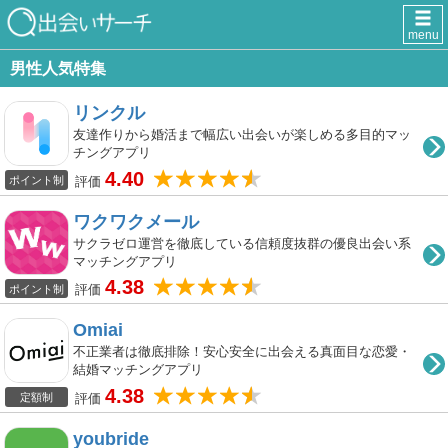
menu
男性人気特集
リンクル
友達作りから婚活まで幅広い出会いが楽しめる多目的マッ
チングアプリ
4.40
評価
ポイント制
ワクワクメール
サクラゼロ運営を徹底している信頼度抜群の優良出会い系
マッチングアプリ
4.38
評価
ポイント制
Omiai
不正業者は徹底排除！安心安全に出会える真面目な恋愛・
結婚マッチングアプリ
4.38
評価
定額制
youbride