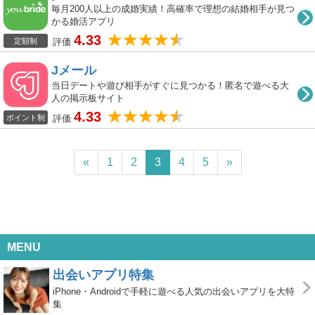
毎月200人以上の成婚実績！高確率で理想の結婚相手が見つ
かる婚活アプリ
4.33
評価
定額制
Jメール
当日デートや遊び相手がすぐに見つかる！匿名で遊べる大
人の掲示板サイト
4.33
評価
ポイント制
«
1
2
3
4
5
»
MENU
出会いアプリ特集
iPhone・Androidで手軽に遊べる人気の出会いアプリを大特
集