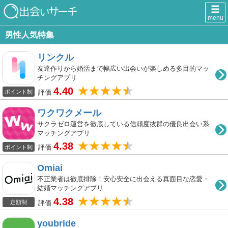
menu
男性人気特集
リンクル
友達作りから婚活まで幅広い出会いが楽しめる多目的マッ
チングアプリ
4.40
評価
ポイント制
ワクワクメール
サクラゼロ運営を徹底している信頼度抜群の優良出会い系
マッチングアプリ
4.38
評価
ポイント制
Omiai
不正業者は徹底排除！安心安全に出会える真面目な恋愛・
結婚マッチングアプリ
4.38
評価
定額制
youbride