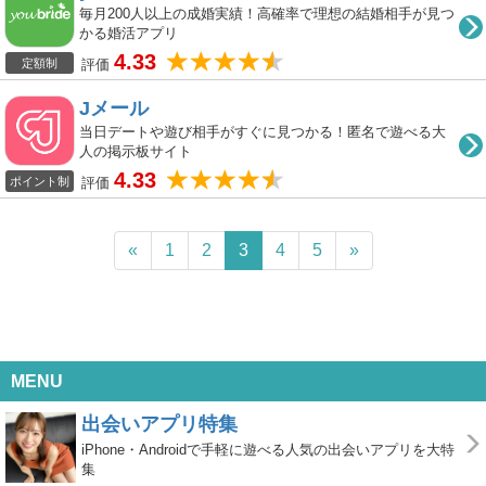
毎月200人以上の成婚実績！高確率で理想の結婚相手が見つ
かる婚活アプリ
4.33
評価
定額制
Jメール
当日デートや遊び相手がすぐに見つかる！匿名で遊べる大
人の掲示板サイト
4.33
評価
ポイント制
«
1
2
3
4
5
»
MENU
出会いアプリ特集
iPhone・Androidで手軽に遊べる人気の出会いアプリを大特
集