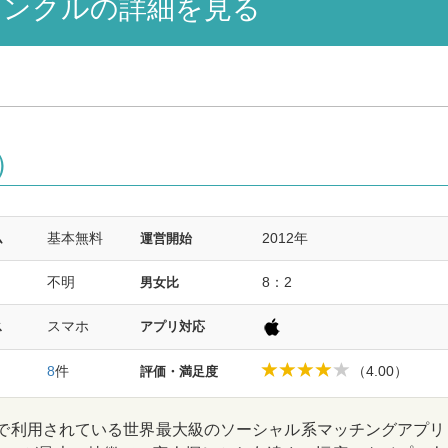
ンクルの詳細を見る
）
基本無料
2012年
ム
運営開始
不明
8：2
男女比
スマホ
ス
アプリ対応
8
件
（4.00）
評価・満足度
0ヵ国で利用されている世界最大級のソーシャル系マッチングアプリ