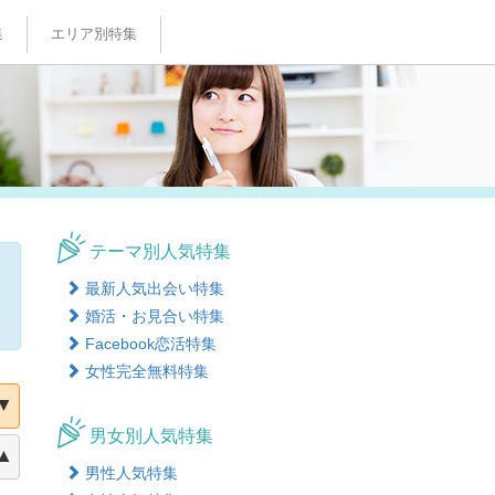
集
エリア別特集
特集
特集
特集
特集
特集
テーマ別人気特集
最新人気出会い特集
婚活・お見合い特集
Facebook恋活特集
女性完全無料特集
▼
男女別人気特集
▲
男性人気特集