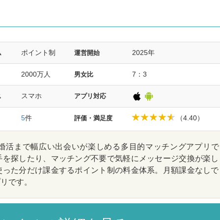
ポイント制
2025年
ム
運営開始
2000万人
7：3
男女比
スマホ
ス
アプリ対応
5
件
（4.40）
評価・満足度
婚活まで幅広い出会いが楽しめる多目的マッチングアプリで
手を探したり、マッチング不要で気軽にメッセージ交換が楽し
使った分だけ課金するポイント制の料金体系。月額課金なしで
プリです。