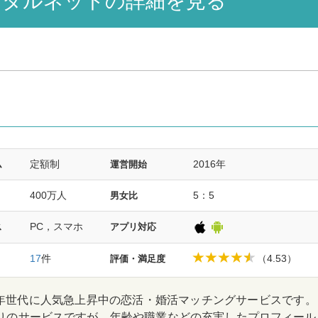
ダルネットの詳細を見る
定額制
2016年
ム
運営開始
400万人
5：5
男女比
PC，スマホ
ス
アプリ対応
17
件
（4.53）
評価・満足度
高年世代に人気急上昇中の恋活・婚活マッチングサービスです。
ばかりのサービスですが、年齢や職業などの充実したプロフィール