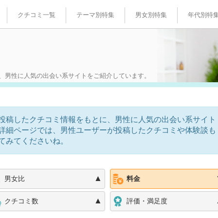
クチコミ一覧
テーマ別特集
男女別特集
年代別特
最新人気出会い特集
男性人気特集
10代人気
婚活・お見合い特集
女性人気特集
20代人気
Facebook恋活特集
30代人気
、男性に人気の出会い系サイトをご紹介しています。
女性完全無料特集
40代人気
50代人気
投稿したクチコミ情報をもとに、男性に人気の出会い系サイト
詳細ページでは、男性ユーザーが投稿したクチコミや体験談も
てみてくださいね。
▲
男女比
料金
▲
クチコミ数
評価・満足度