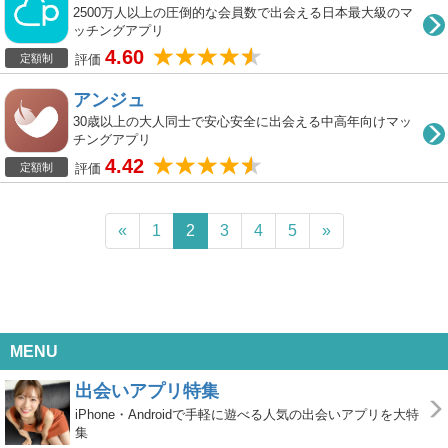
2500万人以上の圧倒的な会員数で出会える日本最大級のマ
ッチングアプリ
4.60
評価
定額制
アンジュ
30歳以上の大人同士で安心安全に出会える中高年向けマッ
チングアプリ
4.42
評価
定額制
«
1
2
3
4
5
»
MENU
出会いアプリ特集
iPhone・Androidで手軽に遊べる人気の出会いアプリを大特
集