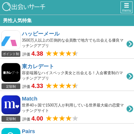
menu
男性人気特集
ハッピーメール
3500万人以上の圧倒的な会員数で地方でも出会える優良マ
ッチングアプリ
4.38
評価
ポイント制
東カレデート
容姿端麗なハイスペック美女と出会える！入会審査制のマ
ッチングアプリ
4.33
評価
定額制
Match
世界40ヶ国で1500万人が利用している世界最大級の恋愛マ
ッチングサイト
4.00
評価
定額制
Pairs