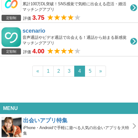
累計100万DL突破！SNS感覚で気軽に出会える恋活・婚活
マッチングアプリ
3.75
評価
定額制
scenario
音声通話やビデオ通話で出会える！通話から始まる新感覚
マッチングアプリ
4.00
評価
定額制
«
1
2
3
4
5
»
MENU
出会いアプリ特集
iPhone・Androidで手軽に遊べる人気の出会いアプリを大特
集