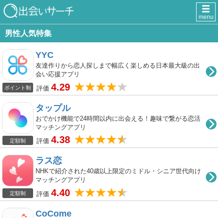
menu
男性人気特集
YYC
友達作りから恋人探しまで幅広く楽しめる日本最大級の出
会い応援アプリ
4.29
評価
ポイント制
タップル
おでかけ機能で24時間以内に出会える！趣味で繋がる恋活
マッチングアプリ
4.38
評価
定額制
ラス恋
NHKで紹介された40歳以上限定のミドル・シニア世代向け
マッチングアプリ
4.40
評価
定額制
CoCome