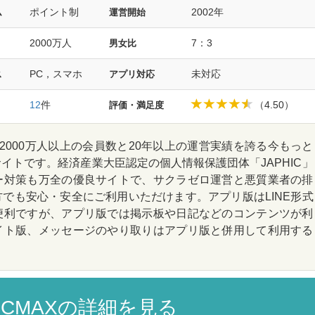
ポイント制
2002年
ム
運営開始
2000万人
7：3
男女比
PC，スマホ
未対応
ス
アプリ対応
12
件
（4.50）
評価・満足度
2000万人以上の会員数と20年以上の運営実績を誇る今もっと
イトです。経済産業大臣認定の個人情報保護団体「JAPHIC」
ー対策も万全の優良サイトで、サクラゼロ運営と悪質業者の排
でも安心・安全にご利用いただけます。アプリ版はLINE形式
便利ですが、アプリ版では掲示板や日記などのコンテンツが利
イト版、メッセージのやり取りはアプリ版と併用して利用する
CMAXの詳細を見る