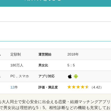
定額制
2018年
ム
運営開始
180万人
5：5
男女比
PC，スマホ
ス
アプリ対応
12
件
（4.42）
評価・満足度
る大人同士で安心安全に出会える恋愛・結婚マッチングアプリ
心で男女比は理想的な5：5。相性診断などの機能も充実してお