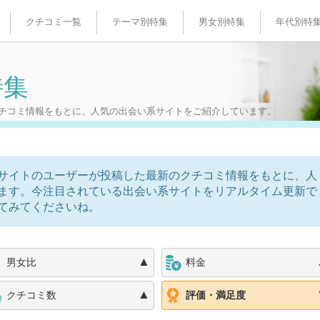
クチコミ一覧
テーマ別特集
男女別特集
年代別特
最新人気出会い特集
男性人気特集
10代人気
特集
婚活・お見合い特集
女性人気特集
20代人気
Facebook恋活特集
30代人気
チコミ情報をもとに、人気の出会い系サイトをご紹介しています。
女性完全無料特集
40代人気
50代人気
サイトのユーザーが投稿した最新のクチコミ情報をもとに、人
ます。今注目されている出会い系サイトをリアルタイム更新で
てみてくださいね。
▲
男女比
料金
▲
クチコミ数
評価・満足度