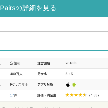
Pairsの詳細を見る
定額制
2016年
ム
運営開始
400万人
5：5
男女比
PC，スマホ
ス
アプリ対応
17
件
（4.53）
評価・満足度