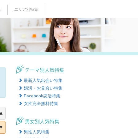
集
エリア別特集
特集
特集
特集
特集
特集
テーマ別人気特集
最新人気出会い特集
婚活・お見合い特集
Facebook恋活特集
女性完全無料特集
▲
男女別人気特集
▼
男性人気特集